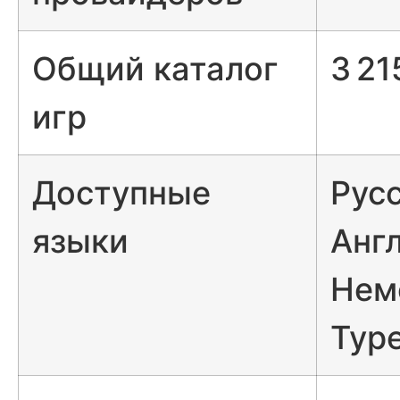
Общий каталог
3 21
игр
Доступные
Русс
языки
Анг
Нем
Тур