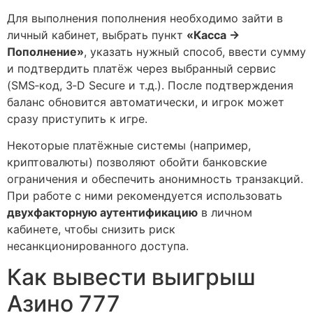
Для выполнения пополнения необходимо зайти в
личный кабинет, выбрать пункт
«Касса →
Пополнение»
, указать нужный способ, ввести сумму
и подтвердить платёж через выбранный сервис
(SMS‑код, 3‑D Secure и т.д.). После подтверждения
баланс обновится автоматически, и игрок может
сразу приступить к игре.
Некоторые платёжные системы (например,
криптовалюты) позволяют обойти банковские
ограничения и обеспечить анонимность транзакций.
При работе с ними рекомендуется использовать
двухфакторную аутентификацию
в личном
кабинете, чтобы снизить риск
несанкционированного доступа.
Как вывести выигрыш
Азино 777