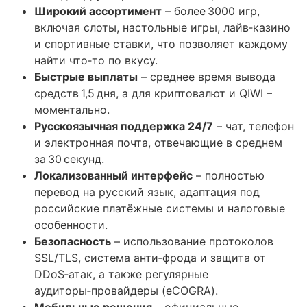
Широкий ассортимент
– более 3000 игр,
включая слоты, настольные игры, лайв‑казино
и спортивные ставки, что позволяет каждому
найти что‑то по вкусу.
Быстрые выплаты
– среднее время вывода
средств 1,5 дня, а для криптовалют и QIWI –
моментально.
Русскоязычная поддержка 24/7
– чат, телефон
и электронная почта, отвечающие в среднем
за 30 секунд.
Локализованный интерфейс
– полностью
перевод на русский язык, адаптация под
российские платёжные системы и налоговые
особенности.
Безопасность
– использование протоколов
SSL/TLS, система анти‑фрода и защита от
DDoS‑атак, а также регулярные
аудиторы‑провайдеры (eCOGRA).
Мобильные решения
– официальные