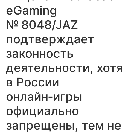
eGaming
№ 8048/JAZ
подтверждает
законность
деятельности, хотя
в России
онлайн‑игры
официально
запрещены, тем не