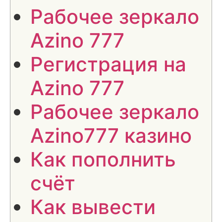
Рабочее зеркало
Azino 777
Регистрация на
Azino 777
Рабочее зеркало
Azino777 казино
Как пополнить
счёт
Как вывести