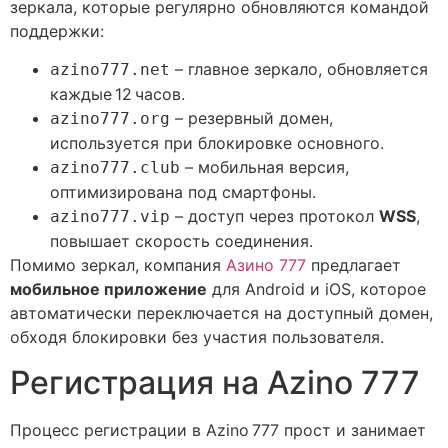
зеркала, которые регулярно обновляются командой
поддержки:
– главное зеркало, обновляется
azino777.net
каждые 12 часов.
– резервный домен,
azino777.org
используется при блокировке основного.
– мобильная версия,
azino777.club
оптимизирована под смартфоны.
– доступ через протокол
WSS
,
azino777.vip
повышает скорость соединения.
Помимо зеркал, компания
Азино 777
предлагает
мобильное приложение
для Android и iOS, которое
автоматически переключается на доступный домен,
обходя блокировки без участия пользователя.
Регистрация на Azino 777
Процесс регистрации в Azino 777 прост и занимает