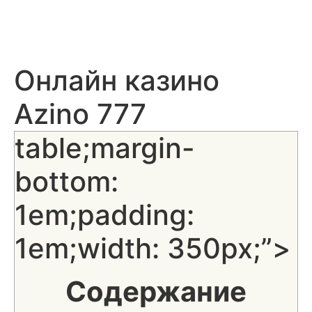
Онлайн казино
Azino 777
table;margin-
bottom:
1em;padding:
1em;width: 350px;”>
Содержание