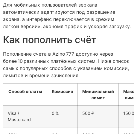
Для мобильных пользователей зеркала
автоматически адаптируются под разрешение
экрана, а интерфейс переключается в «режим
легкой версии», экономя трафик и ускоряя загрузку.
Как пополнить счёт
Пополнение счета в Azino 777 доступно через
более 10 различных платёжных систем. Ниже список
самых популярных способов с указанием комиссии,
лимитов и времени зачисления:
Способ оплаты
Комиссия
Минимальный
Мак
лимит
лими
Visa /
0 %
500 ₽
150 
Mastercard