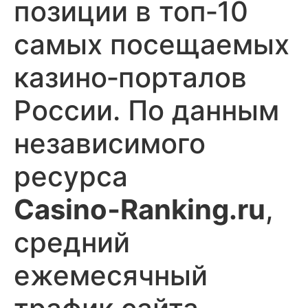
позиции в топ‑10
самых посещаемых
казино‑порталов
России. По данным
независимого
ресурса
Casino‑Ranking.ru
,
средний
ежемесячный