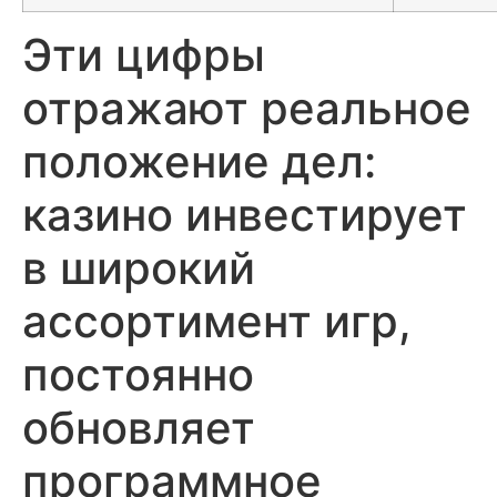
Эти цифры
отражают реальное
положение дел:
казино инвестирует
в широкий
ассортимент игр,
постоянно
обновляет
программное