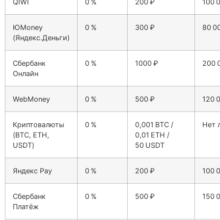
QIWI
0 %
200 ₽
100 
ЮMoney
0 %
300 ₽
80 0
(Яндекс.Деньги)
Сбербанк
0 %
1000 ₽
200 
Онлайн
WebMoney
0 %
500 ₽
120 
Криптовалюты
0 %
0,001 BTC /
Нет 
(BTC, ETH,
0,01 ETH /
USDT)
50 USDT
Яндекс Pay
0 %
200 ₽
100 
Сбербанк
0 %
500 ₽
150 
Платёж