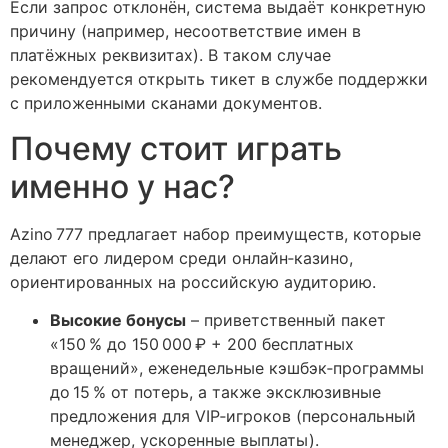
Если запрос отклонён, система выдаёт конкретную
причину (например, несоответствие имен в
платёжных реквизитах). В таком случае
рекомендуется открыть тикет в службе поддержки
с приложенными сканами документов.
Почему стоит играть
именно у нас?
Azino 777 предлагает набор преимуществ, которые
делают его лидером среди онлайн‑казино,
ориентированных на российскую аудиторию.
Высокие бонусы
– приветственный пакет
«150 % до 150 000 ₽ + 200 бесплатных
вращений», еженедельные кэшбэк‑программы
до 15 % от потерь, а также эксклюзивные
предложения для VIP‑игроков (персональный
менеджер, ускоренные выплаты).